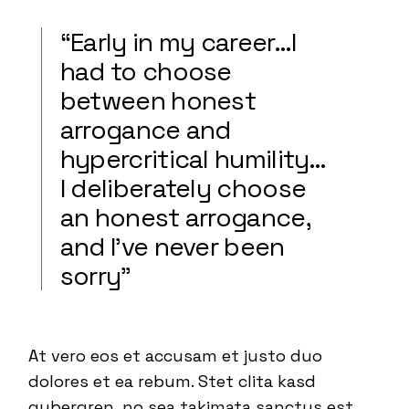
“Early in my career…I
had to choose
between honest
arrogance and
hypercritical humility…
I deliberately choose
an honest arrogance,
and I’ve never been
sorry”
At vero eos et accusam et justo duo
dolores et ea rebum. Stet clita kasd
gubergren, no sea takimata sanctus est